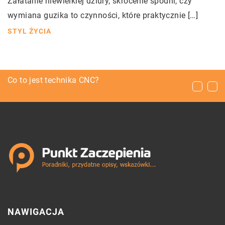
Załatanie niewielkiej dziury, skrócenie spodni, czy
wymiana guzika to czynności, które praktycznie […]
STYL ŻYCIA
Jak wytwarzać energię elektryczną w swoim
Co to jest technika CNC?
Jak zadbać o upominki ślubne dla gości?
domu?
NAWIGACJA