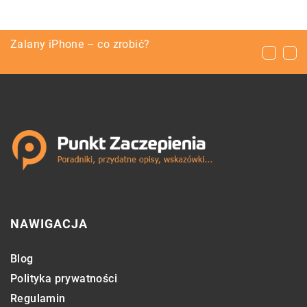
5 cech udanego spotkania biznesowego
Zalany iPhone – co zrobić?
Pogłębiarka refuler, czyli sposób na wydajne
wydobycie piasku oraz żwiru
NAWIGACJA
Blog
Polityka prywatności
Regulamin