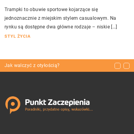
Trampki to obuwie sportowe kojarzące się
jednoznacznie z miejskim stylem casualowym. Na
rynku są dostępne dwa główne rodzaje – niskie […]
STYL ŻYCIA
Jak pakować prezenty?
Jak walczyć z otyłością?
Lista rzeczy do ogrodu – Co trzeba kupić?