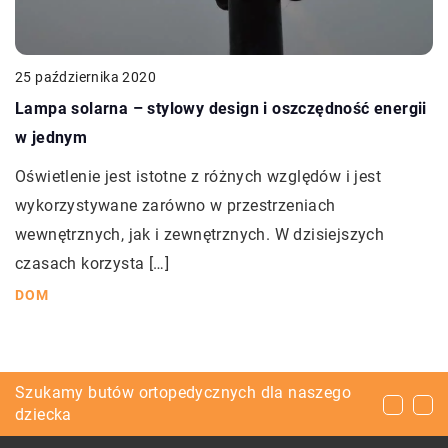
25 października 2020
Lampa solarna – stylowy design i oszczędność energii
w jednym
Oświetlenie jest istotne z różnych względów i jest
wykorzystywane zarówno w przestrzeniach
wewnętrznych, jak i zewnętrznych. W dzisiejszych
czasach korzysta […]
DOM
Znaczenie drenażu i zagrożenia, jakie stwarza
Szukamy butów ortopedycznych dla naszego
Jak zamontować bagażnik dachowy?
on dla budynków
dziecka