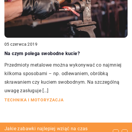
05 czerwca 2019
Na czym polega swobodne kucie?
Przedmioty metalowe można wykonywać co najmniej
kilkoma sposobami – np. odlewaniem, obróbką
skrawaniem czy kuciem swobodnym. Na szczególną
uwagę zasługuje […]
TECHNIKA I MOTORYZACJA
Jaki sprzęt jest niezbędny na budowie?
Jakie zabawki najlepiej wziąć na czas
FIltry i bletki – jak wybrać te odpowiednie?