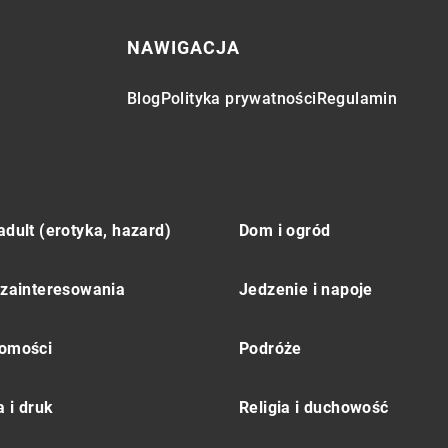
NAWIGACJA
Blog
Polityka prywatności
Regulamin
adult (erotyka, hazard)
Dom i ogród
 zainteresowania
Jedzenie i napoje
omości
Podróże
 i druk
Religia i duchowość