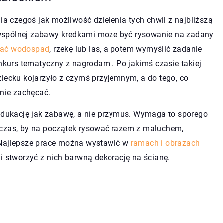
ia czegoś jak możliwość dzielenia tych chwil z najbliższą
wspólnej zabawy kredkami może być rysowanie na zadany
wać wodospad
, rzekę lub las, a potem wymyślić zadanie
urs tematyczny z nagrodami. Po jakimś czasie takiej
ziecku kojarzyło z czymś przyjemnym, a do tego, co
lnie zachęcać.
 edukację jak zabawę, a nie przymus. Wymaga to sporego
 czas, by na początek rysować razem z maluchem,
 Najlepsze prace można wystawić w
ramach i obrazach
i stworzyć z nich barwną dekorację na ścianę.