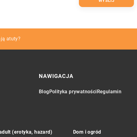
ć o motocykle?
ją atuty?
zeczy ze strychu?
NAWIGACJA
Blog
Polityka prywatności
Regulamin
adult (erotyka, hazard)
Dom i ogród