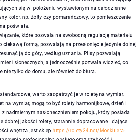
dujących się w położeniu wystawionym na całodzienne
jasny kolor, np. żółty czy pomarańczowy, to pomieszczenie
mna poświata.
związanie, które pozwala na swobodną regulację materiału
 ciekawą formą, pozwalają na przesłonięcie jedynie dolnej
zesunąć ją do góry, według uznania. Plisy pozwalają
ieni słonecznych, a jednocześnie pozwala widzieć, co
e nie tylko do domu, ale również do biura.
 standardowe, warto zaopatrzyć je w roletę na wymiar.
let na wymiar, mogą to być rolety harmonijkowe, dzień i
u z nadmiernym nasłonecznieniem pokoju, który posiada
e dobrej jakości rolety, starannie dopracowane i dające
ści wnętrza jest sklep
https://rolety24.net/Moskitiera-
zapewnia profesjonalną obsługę oraz szybkość i