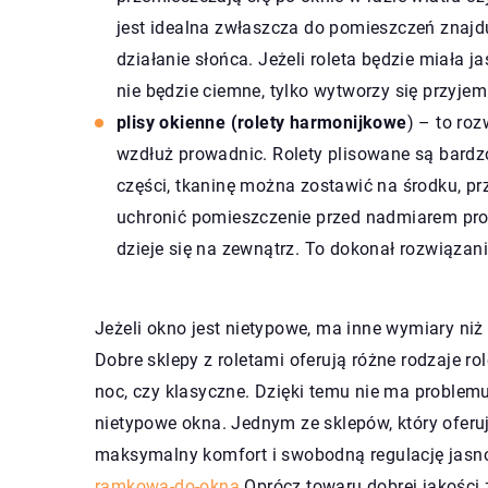
jest idealna zwłaszcza do pomieszczeń znaj
działanie słońca. Jeżeli roleta będzie miała 
nie będzie ciemne, tylko wytworzy się przyje
plisy okienne (rolety harmonijkowe
) – to ro
wzdłuż prowadnic. Rolety plisowane są bardzo
części, tkaninę można zostawić na środku, pr
uchronić pomieszczenie przed nadmiarem prom
dzieje się na zewnątrz. To dokonał rozwiązani
Jeżeli okno jest nietypowe, ma inne wymiary niż
Dobre sklepy z roletami oferują różne rodzaje ro
noc, czy klasyczne. Dzięki temu nie ma problem
nietypowe okna. Jednym ze sklepów, który oferuj
maksymalny komfort i swobodną regulację jasno
ramkowa-do-okna
Oprócz towaru dobrej jakości 