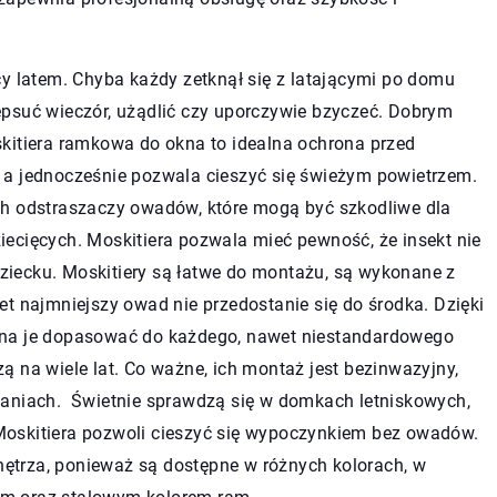
cy latem. Chyba każdy zetknął się z latającymi po domu
epsuć wieczór, użądlić czy uporczywie bzyczeć. Dobrym
kitiera ramkowa do okna to idealna ochrona przed
 a jednocześnie pozwala cieszyć się świeżym powietrzem.
ch odstraszaczy owadów, które mogą być szkodliwe dla
ecięcych. Moskitiera pozwala mieć pewność, że insekt nie
 dziecku. Moskitiery są łatwe do montażu, są wykonane z
t najmniejszy owad nie przedostanie się do środka. Dzięki
żna je dopasować do każdego, nawet niestandardowego
 na wiele lat. Co ważne, ich montaż jest bezinwazyjny,
iach. Świetnie sprawdzą się w domkach letniskowych,
oskitiera pozwoli cieszyć się wypoczynkiem bez owadów.
trza, ponieważ są dostępne w różnych kolorach, w