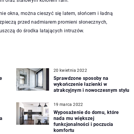
ym oraz stalowym kolorem ram.
ie okna, można cieszyć się latem, słońcem i ładną
ezpieczą przed nadmiarem promieni słonecznych,
uszczą do środka latających intruzów.
20 kwietnia 2022
e
Sprawdzone sposoby na
wykończenie łazienki w
atrakcyjnym i nowoczesnym stylu
19 marca 2022
Wyposażenie do domu, które
ia
nada mu większej
funkcjonalności i poczucia
komfortu