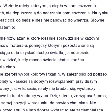
 W zimie rolety zatrzymują ciepło w pomieszczeniu,
ch, nie dopuszczają do nagrzania pomieszczenia. Na rynku
brać coś, co będzie idealnie pasować do wnętrza. Główne
 latem to:
rne rozwiązanie, które idealnie sprawdzi się w każdym
sów materiału, pomiędzy którymi pozostawione są
ciągu dnia uzyskać dostęp światła, jednocześnie
 w dzień, kiedy mocno świecie słońce, można
ała okno
je szeroki wybór kolorów i tkanin. W zależności od potrzeb
Rolety w kasecie są dobrym rozwiązaniem przy dużym
any jest w kasecie, rolety nie brudzą się, wystarczy
etowe to bardzo dobry wybór. Dzięki temu, że wyposażone są
 samej pozycji w stosunku do powierzchni okna. Nie
y przeciągu. Na lato dobrze wybrać roletę zaciemniającą,