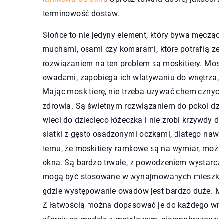
terminowość dostaw.
Słońce to nie jedyny element, który bywa męczą
muchami, osami czy komarami, które potrafią z
rozwiązaniem na ten problem są moskitiery. Mos
owadami, zapobiega ich wlatywaniu do wnętrza,
Mając moskitierę, nie trzeba używać chemiczny
zdrowia. Są świetnym rozwiązaniem do pokoi dzi
wleci do dziecięco łóżeczka i nie zrobi krzywdy
siatki z gęsto osadzonymi oczkami, dlatego nawe
temu, że moskitiery ramkowe są na wymiar, mo
okna. Są bardzo trwałe, z powodzeniem wystarczą
mogą być stosowane w wynajmowanych mieszkan
gdzie występowanie owadów jest bardzo duże. M
Z łatwością można dopasować je do każdego wnę