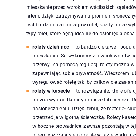
mieszkanie przed wzrokiem wścibskich sąsiadów.
latem, dzięki zatrzymywaniu promieni słoneczny
jest bardzo dużo rodzajów rolet, każdy może wy
typy rolet, które będą idealne do osłonięcia okna
rolety dzień noc
– to bardzo ciekawe i popula
mieszkaniu. Są wykonane z dwóch warstw pa
przerwy. Za pomocą regulacji rolety można w 
zapewniając sobie prywatność. Wieczorem lub
wyregulować roletę tak, by całkowicie zasłani
rolety w kasecie
– to rozwiązanie, które oferu
można wybrać tkaniny grubsze lub cieńsze. 
nasłonecznieniu. Dzięki temu, że materiał chow
przetrzeć je wilgotną ściereczką. Rolety kas
w boczne prowadnice, zawsze pozostają w tej
przemieszczają się po oknie w razie wiatru cz