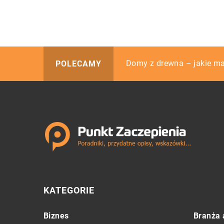
W jaki sposób należy dba
Domy z drewna – jakie ma
Jak pozbyć się nadmiaru r
POLECAMY
KATEGORIE
Biznes
Branża 