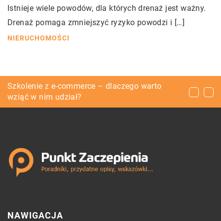
Istnieje wiele powodów, dla których drenaż jest ważny.
Drenaż pomaga zmniejszyć ryzyko powodzi i […]
NIERUCHOMOŚCI
Wszystko co chciałeś wiedzieć o tokarkach, ale
Szkolenie z e-commerce – dlaczego warto
Meble przydatne w każdym sklepie
wstydziłeś się spytać!
wziąć w nim udział?
NAWIGACJA