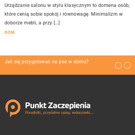
Urządzanie salonu w stylu klasycznym to domena osób,
które cenią sobie spokój i równowagę. Minimalizm w
doborze mebli, a przy […]
DOM
Zdrowe dodatki, jakimi warto uzupełniać
Jak się przygotować na psa w domu?
Dlaczego po ukąszeniu komara swędzi nas
potrawy na domowy obiad
skóra?