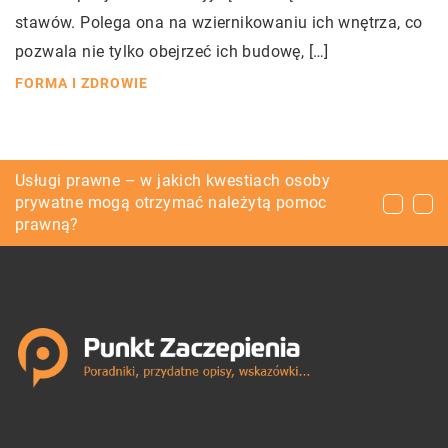
stawów. Polega ona na wziernikowaniu ich wnętrza, co
pozwala nie tylko obejrzeć ich budowę, […]
FORMA I ZDROWIE
Za pomocą jakich rozwiązań można otrzymać
Usługi prawne – w jakich kwestiach osoby
Wibratory do betonu – wszystko co musisz
potrzebne części do maszyn przemysłowych?
prywatne mogą otrzymać należytą pomoc
wiedzieć
prawną?