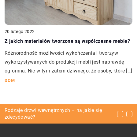
20 lutego 2022
Z jakich materiałów tworzone są współczesne meble?
Różnorodność możliwości wykończenia i tworzyw
wykorzystywanych do produkcji mebli jest naprawdę
ogromna. Nic w tym zatem dziwnego, że osoby, które […]
DOM
Jak przygotować się do narodzin dziecka?
Rodzaje drzwi wewnętrznych – na jakie się
Jak zareklamować biurowiec?
zdecydować?