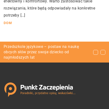
efektowny i komfortowy. Warto zastosować takie
rozwiązania, które będą odpowiadały na konkretne
potrzeby […]
DOM
Pierwsza przygoda ze skokami ze
Przedszkole językowe – postaw na naukę
Prowadzenie międzynarodowego
spadochronem – postaw na tandem
obcych słów przez swoje dziecko od
przedsiębiorstwa – w jaki sposób zapewnić
najmłodszych lat
sobie komfort podróżowania?