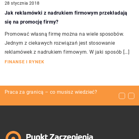
28 stycznia 2018
Jak reklamówki z nadrukiem firmowym przekładają
się na promocję firmy?
Promować własną firmę można na wiele sposobów.
Jednym z ciekawych rozwiązań jest stosowanie
reklamówek z nadrukiem firmowym. W jaki sposób […]
FINANSE I RYNEK
Stylowe ubrania dla kobiet w ciąży
Praca za granicą – co musisz wiedzieć?
Malowanie butów – jak zafarbować buty krok
po kroku?