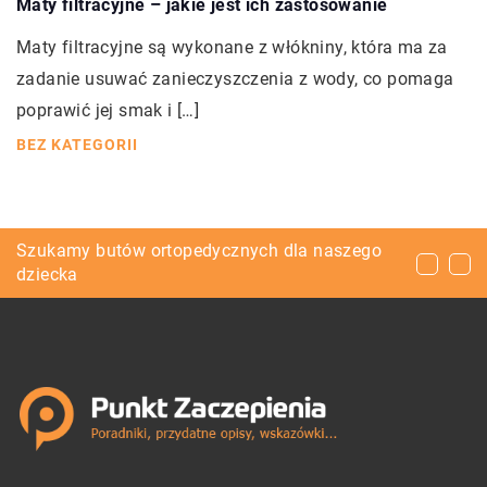
Maty filtracyjne – jakie jest ich zastosowanie
Maty filtracyjne są wykonane z włókniny, która ma za
zadanie usuwać zanieczyszczenia z wody, co pomaga
poprawić jej smak i […]
BEZ KATEGORII
Jak chronić dziecko przed mrozem podczas
Szukamy butów ortopedycznych dla naszego
Czy skoki spadochronowe są obecnie
zimowych spacerów?
dziecka
bezpieczne?