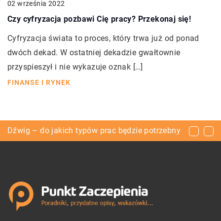
02 września 2022
Czy cyfryzacja pozbawi Cię pracy? Przekonaj się!
Cyfryzacja świata to proces, który trwa już od ponad
dwóch dekad. W ostatniej dekadzie gwałtownie
przyspieszył i nie wykazuje oznak […]
FINANSE I RYNEK
Jak zapewnić gadowi odpowiednie warunki?
Dźwig – do jakich typów prac będzie potrzebny
Najważniejsze zastosowania elektrozaworów