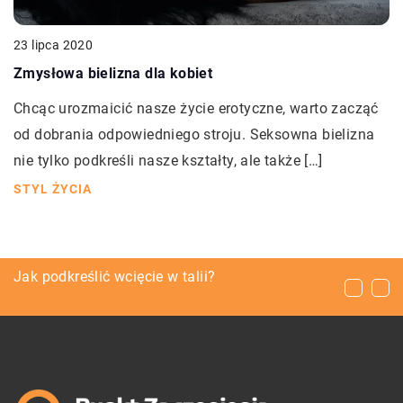
23 lipca 2020
Zmysłowa bielizna dla kobiet
Chcąc urozmaicić nasze życie erotyczne, warto zacząć
od dobrania odpowiedniego stroju. Seksowna bielizna
nie tylko podkreśli nasze kształty, ale także […]
STYL ŻYCIA
Nauka malowania – od czego warto ją zacząć?
Jak podkreślić wcięcie w talii?
Jak próbować ratować związek przed
rozwodem?