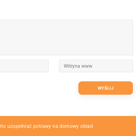
 – jakie są ich rodzaje?
arto uzupełniać potrawy na domowy obiad
leźć się w stylowej kuchni?