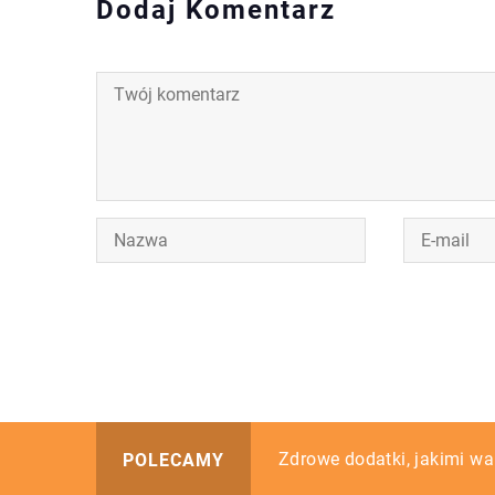
Dodaj Komentarz
Systemy wentylacji w domu
Zdrowe dodatki, jakimi w
Jakie talerze powinny zna
POLECAMY