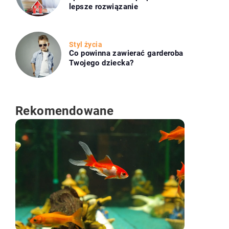
lepsze rozwiązanie
Styl życia
Co powinna zawierać garderoba
Twojego dziecka?
Rekomendowane