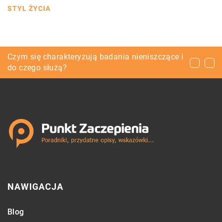
STYL ŻYCIA
Systemy zabezpieczeń do domu – jakie
Czym się charakteryzują badania nieniszczące i
Lakier hybrydowy – idealne dopełnienie
wybrać?
do czego służą?
jesiennej stylizacji
NAWIGACJA
Blog