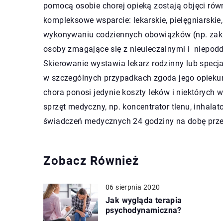
pomocą osobie chorej opieką zostają objęci równ
kompleksowe wsparcie: lekarskie, pielęgniarski
wykonywaniu codziennych obowiązków (np. za
osoby zmagające się z nieuleczalnymi i niepod
Skierowanie wystawia lekarz rodzinny lub specj
w szczególnych przypadkach zgoda jego opiek
chora ponosi jedynie koszty leków i niektóryc
sprzęt medyczny, np. koncentrator tlenu, inhala
świadczeń medycznych 24 godziny na dobę przez
Zobacz Również
06 sierpnia 2020
Jak wygląda terapia
psychodynamiczna?