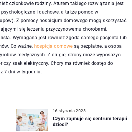
ież członkowie rodziny. Atutem takiego rozwiązania jest
e, psychologiczne i duchowe, a także pomoc w
kupów). Z pomocy hospicjum domowego mogą skorzystać
dającymi się leczeniu przyczynowemu chorobami.
alista. Wymagana jest również zgoda samego pacjenta lub
unów. Co ważne,
hospicja domowe
są bezpłatne, a osoba
h wyrobów medycznych. Z drugiej strony może wyposażyć
tor czy ssak elektryczny. Chory ma również dostęp do
 7 dni w tygodniu.
16 stycznia 2023
Czym zajmuje się centrum terapii
dzieci?