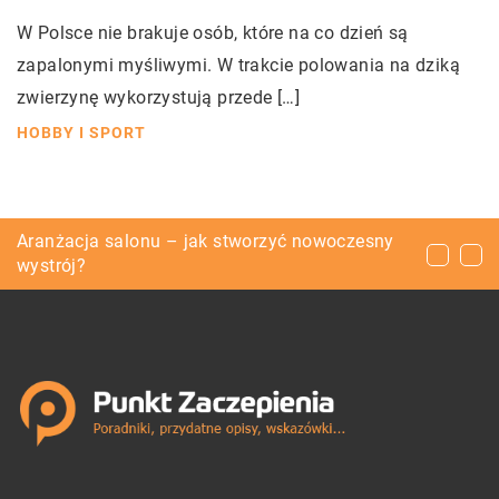
W Polsce nie brakuje osób, które na co dzień są
zapalonymi myśliwymi. W trakcie polowania na dziką
zwierzynę wykorzystują przede […]
HOBBY I SPORT
Dlaczego warto zostać brukarzem i jak to
Aranżacja salonu – jak stworzyć nowoczesny
Kiedy kaszel może być objawem do niepokoju?
zrobić?
wystrój?