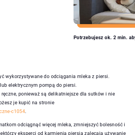
Potrzebujesz ok. 2 min. ab
być wykorzystywane do odciągania mleka z piersi.
lub elektrycznym pompą do piersi.
 ręczne, ponieważ są delikatniejsze dla sutków i nie
żesz je kupić na stronie
yczne-c1054
.
atkom odciągnąć więcej mleka, zmniejszyć bolesność i
iektórzy eksperci od karmienia piersią zalecają używanie