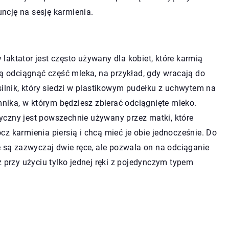
uncję na sesję karmienia.
aktator jest często używany dla kobiet, które karmią
ją odciągnąć część mleka, na przykład, gdy wracają do
silnik, który siedzi w plastikowym pudełku z uchwytem na
emnika, w którym będziesz zbierać odciągnięte mleko.
yczny jest powszechnie używany przez matki, które
z karmienia piersią i chcą mieć je obie jednocześnie. Do
e są zazwyczaj dwie ręce, ale pozwala on na odciąganie
ż przy użyciu tylko jednej ręki z pojedynczym typem