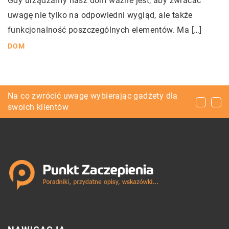
Gdy urządzamy nasz dom ważne jest, aby zwracać
uwagę nie tylko na odpowiedni wygląd, ale także
funkcjonalność poszczególnych elementów. Ma […]
DOM
Jak objawia się niedrożność dróg łzowych?
Na co zwrócić uwagę wybierając gadżety dla
Hydraulika siłowa – jakie jest jej znaczenie w
swoich klientów
funkcjonowaniu dużej firmy?