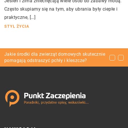
Jesień i zima zniechęcają wiele osób do zabawy modą.
Często skupiamy się na tym, aby ubrania były ciepłe i
praktyczne, […]
STYL ŻYCIA
Na co zwrócić uwagę wybierając rolety?
Jakie środki dla zwierząt domowych skutecznie
Krawiectwo – pierwsze kroki jakie musisz
pomagają odstraszyć pchły i kleszcze?
podjąć