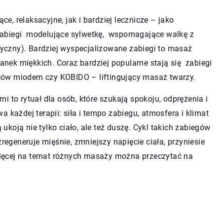
, relaksacyjne, jak i bardziej lecznicze – jako
eż zabiegi modelujące sylwetkę, wspomagające walkę z
atyczny). Bardziej wyspecjalizowane zabiegi to masaż
ek miękkich. Coraz bardziej popularne stają się zabiegi
pleców miodem czy KOBIDO – liftingujący masaż twarzy.
i to rytuał dla osób, które szukają spokoju, odprężenia i
 każdej terapii: siła i tempo zabiegu, atmosfera i klimat
koją nie tylko ciało, ale też duszę. Cykl takich zabiegów
generuje mięśnie, zmniejszy napięcie ciała, przyniesie
 Więcej na temat różnych masaży można przeczytać na