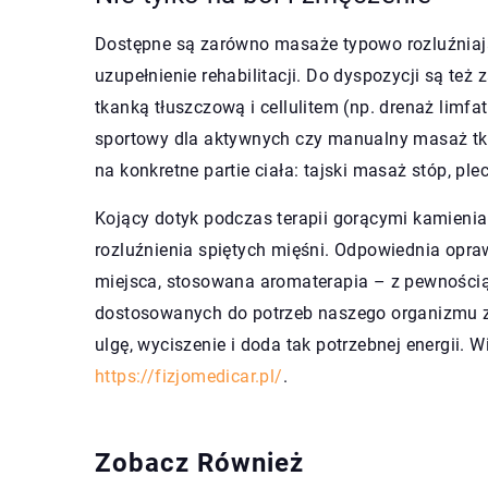
Dostępne są zarówno masaże typowo rozluźniające
uzupełnienie rehabilitacji. Do dyspozycji są t
tkanką tłuszczową i cellulitem (np. drenaż limf
sportowy dla aktywnych czy manualny masaż tkan
na konkretne partie ciała: tajski masaż stóp, 
Kojący dotyk podczas terapii gorącymi kamieniam
rozluźnienia spiętych mięśni. Odpowiednia oprawa
miejsca, stosowana aromaterapia – z pewnością u
dostosowanych do potrzeb naszego organizmu zre
ulgę, wyciszenie i doda tak potrzebnej energii.
https://fizjomedicar.pl/
.
Zobacz Również