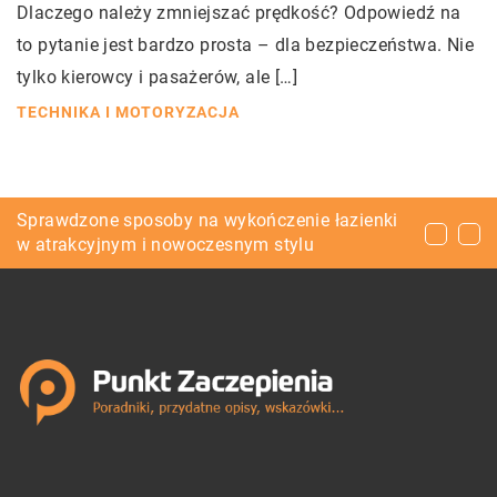
Dlaczego należy zmniejszać prędkość? Odpowiedź na
to pytanie jest bardzo prosta – dla bezpieczeństwa. Nie
tylko kierowcy i pasażerów, ale […]
TECHNIKA I MOTORYZACJA
Ile kosztują komplety wypoczynkowe?
Sprawdzone sposoby na wykończenie łazienki
Do tych wnętrz doskonale pasuje żyrandol
w atrakcyjnym i nowoczesnym stylu