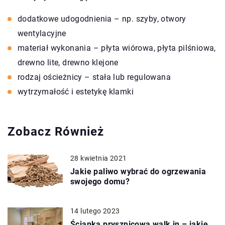
dodatkowe udogodnienia – np. szyby, otwory
wentylacyjne
materiał wykonania – płyta wiórowa, płyta pilśniowa,
drewno lite, drewno klejone
rodzaj ościeżnicy – stała lub regulowana
wytrzymałość i estetykę klamki
Zobacz Również
28 kwietnia 2021
Jakie paliwo wybrać do ogrzewania
swojego domu?
14 lutego 2023
Ścianka prysznicowa walk in – jakie