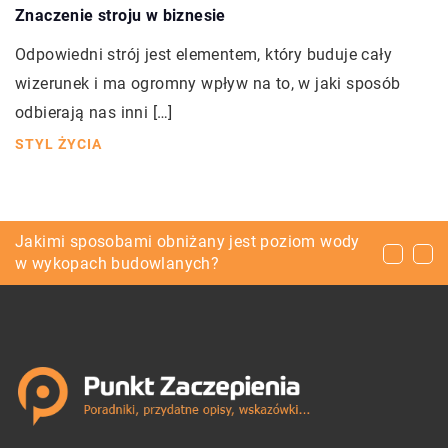
Znaczenie stroju w biznesie
Odpowiedni strój jest elementem, który buduje cały
wizerunek i ma ogromny wpływ na to, w jaki sposób
odbierają nas inni […]
STYL ŻYCIA
Zespół muzyczny live na wesele – czy to dobry
Jakimi sposobami obniżany jest poziom wody
Jaki różaniec kupić dziecku?
pomysł?
w wykopach budowlanych?