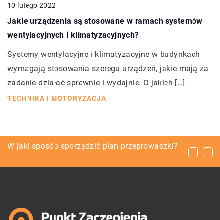
10 lutego 2022
Jakie urządzenia są stosowane w ramach systemów
wentylacyjnych i klimatyzacyjnych?
Systemy wentylacyjne i klimatyzacyjne w budynkach
wymagają stosowania szeregu urządzeń, jakie mają za
zadanie działać sprawnie i wydajnie. O jakich […]
TECHNIKA I MOTORYZACJA
Z top 10 najpopularniejszych modeli etui na
W jaki sposób sporządzić plan przeprowadzki?
Jak wybrać baterię do e-papierosa?
telefon komórkowy